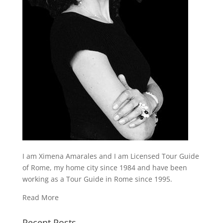
I am Ximena Amarales and I am Licensed Tour Guide
of Rome, my home city since 1984 and have been
working as a Tour Guide in Rome since 1995.
Read More
Recent Posts