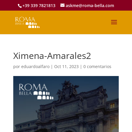
+39 339 7821813
askme@roma-bella.com
Ximena-Amarales2
por
eduardoalfaro
|
Oct 11, 2023
|
0 comentarios