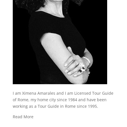
I am Ximena Amarales and I am Licensed Tour Guide
of Rome, my home city since 1984 and have been
working as a Tour Guide in Rome since 1995.
Read More