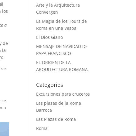
él
Arte y la Arquitectura
 los
Convergen
La Magia de los Tours de
te a
Roma en una Vespa
El Dios Giano
y de
MENSAJE DE NAVIDAD DE
 la
PAPA FRANCISCO
ero.
EL ORIGEN DE LA
 se
ARQUITECTURA ROMANA
Categories
Excursiones para cruceros
ece
Las plazas de la Roma
lama
Barroca
Las Plazas de Roma
Roma