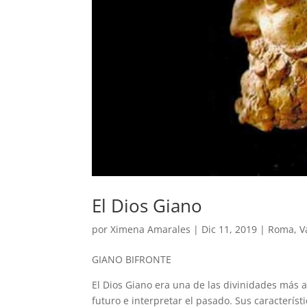
El Dios Giano
por
Ximena Amarales
|
Dic 11, 2019
|
Roma
,
V
GIANO BIFRONTE
El Dios Giano era una de las divinidades más an
futuro e interpretar el pasado. Sus caracterís