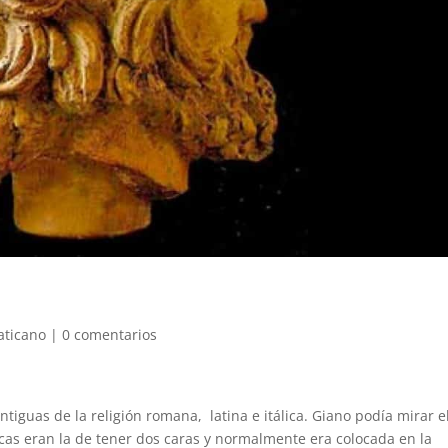
aticano
|
0 comentarios
tiguas de la religión romana, latina e itálica. Giano podía mirar e
ticas eran la de tener dos caras y normalmente era colocada en la