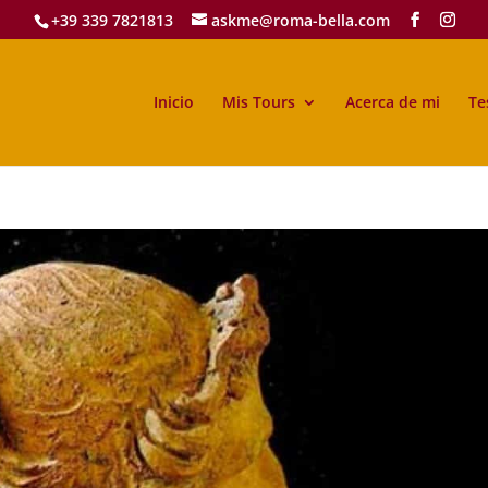
+39 339 7821813
askme@roma-bella.com
Inicio
Mis Tours
Acerca de mi
Te