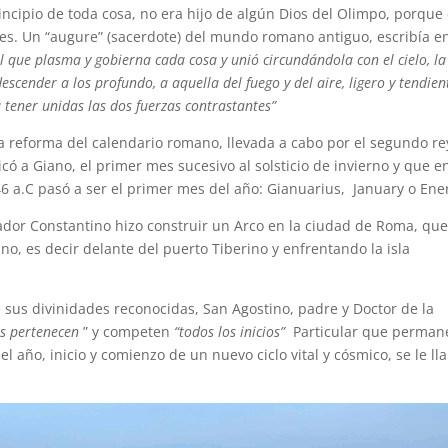
incipio de toda cosa, no era hijo de algún Dios del Olimpo, porque 
ses. Un “augure” (sacerdote) del mundo romano antiguo, escribía en
l que plasma y gobierna cada cosa y unió circundándola con el cielo, la
escender a los profundo, a aquella del fuego y del aire, ligero y tendien
 a tener unidas las dos fuerzas contrastantes”
la reforma del calendario romano, llevada a cabo por el segundo re
icó a Giano, el primer mes sucesivo al solsticio de invierno y que en
 46 a.C pasó a ser el primer mes del año: Gianuarius, January o En
rador Constantino hizo construir un Arco en la ciudad de Roma, que
no, es decir delante del puerto Tiberino y enfrentando la isla
 sus divinidades reconocidas, San Agostino, padre y Doctor de la
s pertenecen
” y competen
“todos los inicios”
Particular que perman
l año, inicio y comienzo de un nuevo ciclo vital y cósmico, se le l