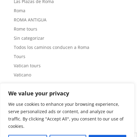
Las Plazas de Roma
Roma
ROMA ANTIGUA
Rome tours
Sin categorizar
Todos los caminos conducen a Roma
Tours
Vatican tours
Vaticano
Tag Cloud
We value your privacy
#arquitecturaroma
Arquitecto
Museos Vaticanos
We use cookies to enhance your browsing experience,
Roma Antigua
Tours por Roma
serve personalized ads or content, and analyze our
traffic. By clicking "Accept All", you consent to our use of
cookies.