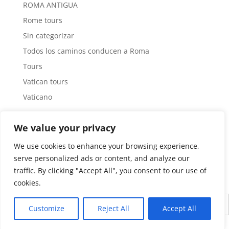
ROMA ANTIGUA
Rome tours
Sin categorizar
Todos los caminos conducen a Roma
Tours
Vatican tours
Vaticano
Tag Cloud
We value your privacy
#arquitecturaroma
Arquitecto
Museos Vaticanos
We use cookies to enhance your browsing experience,
Roma Antigua
Tours por Roma
serve personalized ads or content, and analyze our
traffic. By clicking "Accept All", you consent to our use of
cookies.
Inglés
Español
Customize
Reject All
Accept All