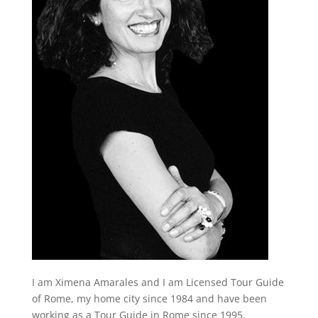
I am Ximena Amarales and I am Licensed Tour Guide
of Rome, my home city since 1984 and have been
working as a Tour Guide in Rome since 1995.