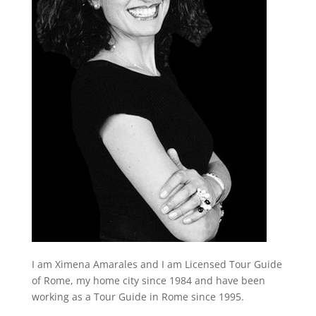
I am Ximena Amarales and I am Licensed Tour Guide
of Rome, my home city since 1984 and have been
working as a Tour Guide in Rome since 1995.