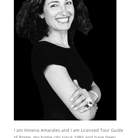
I am Ximena Amarales and I am Licensed Tour Guide
of Rome, my home city since 1984 and have been