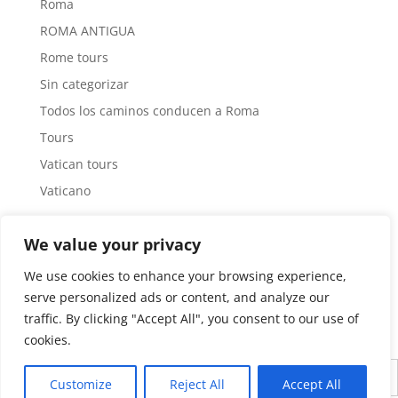
Roma
ROMA ANTIGUA
Rome tours
Sin categorizar
Todos los caminos conducen a Roma
Tours
Vatican tours
Vaticano
Tag Cloud
We value your privacy
#arquitecturaroma
Arquitecto
Museos Vaticanos
We use cookies to enhance your browsing experience,
Roma Antigua
Tours por Roma
serve personalized ads or content, and analyze our
traffic. By clicking "Accept All", you consent to our use of
cookies.
Inglés
Español
Customize
Reject All
Accept All