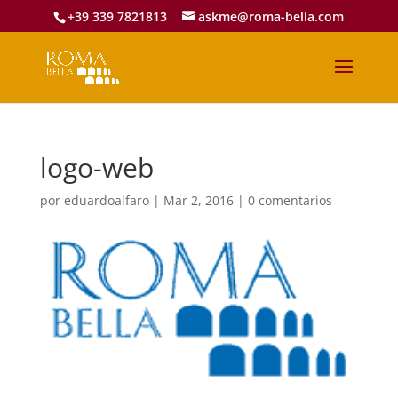
+39 339 7821813
askme@roma-bella.com
logo-web
por
eduardoalfaro
|
Mar 2, 2016
|
0 comentarios