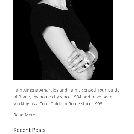
I am Ximena Amarales and I am Licensed Tour Guide
of Rome, my home city since 1984 and have been
working as a Tour Guide in Rome since 1995.
Read More
Recent Posts