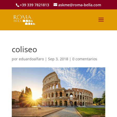
+39 339 7821813
askme@roma-bella.com
coliseo
por
eduardoalfaro
|
Sep 3, 2018
|
0 comentarios