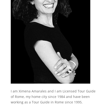
I am Ximena Amarales and I am Licensed Tour Guide
of Rome, my home city since 1984 and have been
working as a Tour Guide in Rome since 1995.