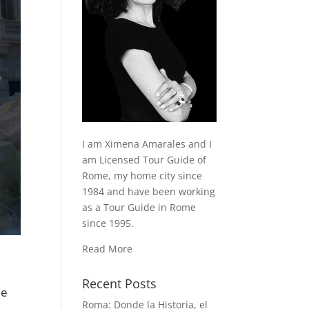
I am Ximena Amarales and I
am Licensed Tour Guide of
Rome, my home city since
1984 and have been working
as a Tour Guide in Rome
since 1995.
Read More
Recent Posts
ue
Roma: Donde la Historia, el