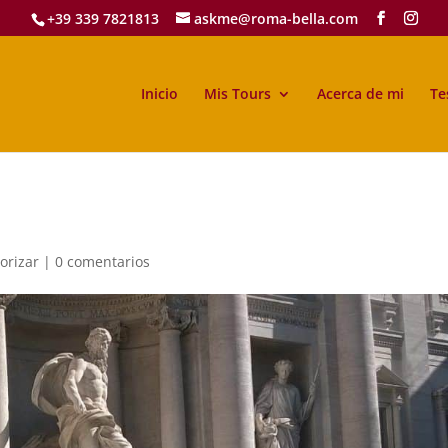
+39 339 7821813
askme@roma-bella.com
Inicio
Mis Tours
Acerca de mi
Te
orizar
|
0 comentarios